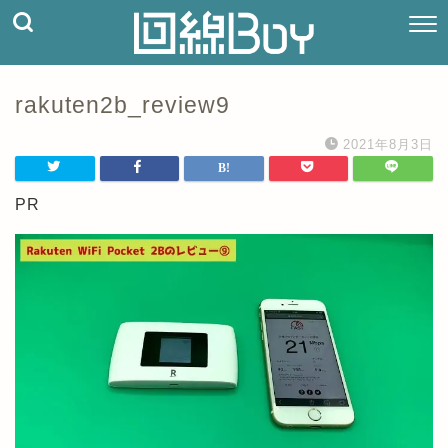
rakuten2b_review9
2021年8月3日