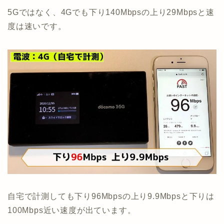
5Gではなく、4Gでも下り140Mbpsの上り29Mbpsと速
度は速いです。
自宅で計測しても下り96Mbpsの上り9.9Mbpsと下りは
100Mbps近い速度が出ています。