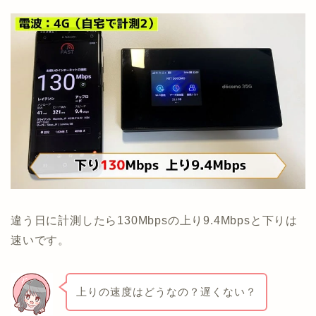
違う日に計測したら130Mbpsの上り9.4Mbpsと下りは
速いです。
上りの速度はどうなの？遅くない？