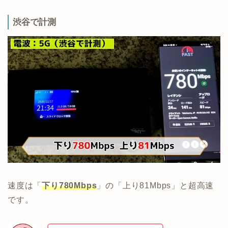
渋谷で計測
速度は「
下り780Mbps
」の「上り81Mbps」と超高速
です。