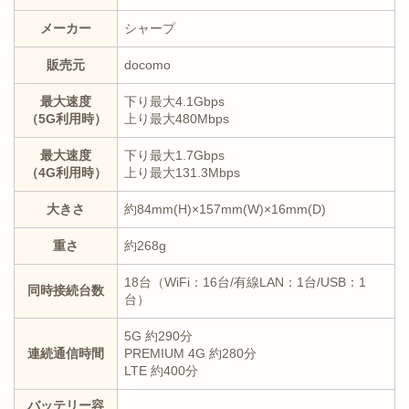
メーカー
シャープ
販売元
docomo
最大速度
下り最大4.1Gbps
（5G利用時）
上り最大480Mbps
最大速度
下り最大1.7Gbps
（4G利用時）
上り最大131.3Mbps
大きさ
約84mm(H)×157mm(W)×16mm(D)
重さ
約268g
18台（WiFi：16台/有線LAN：1台/USB：1
同時接続台数
台）
5G 約290分
連続通信時間
PREMIUM 4G 約280分
LTE 約400分
バッテリー容