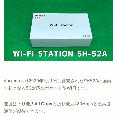
docomoより2020年6月1日に発売されたSH52Aは国内
で初となる5G対応のポケット型WiFiです。
速度は
下り最大4.1Gbps
の上り最大480Mbpsと超高速
通信が期待できます。