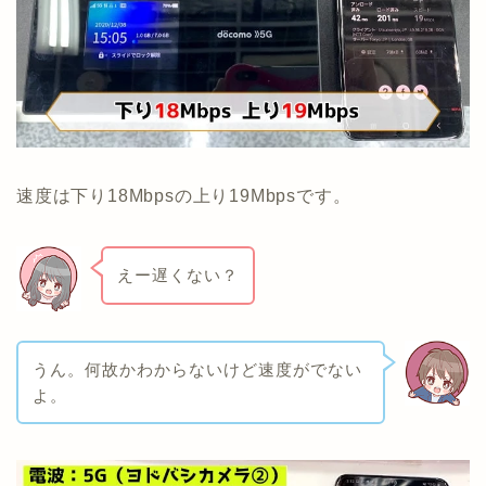
速度は下り18Mbpsの上り19Mbpsです。
えー遅くない？
うん。何故かわからないけど速度がでない
よ。